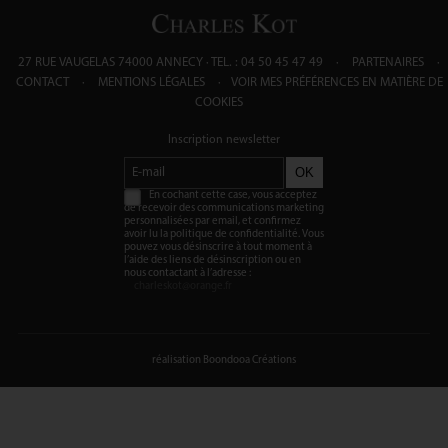
27 RUE VAUGELAS 74000 ANNECY
TEL. : 04 50 45 47 49
PARTENAIRES
CONTACT
MENTIONS LÉGALES
VOIR MES PRÉFÉRENCES EN MATIÈRE DE
COOKIES
Inscription newsletter
OK
En cochant cette case, vous acceptez
de recevoir des communications marketing
personnalisées par email, et confirmez
avoir lu la politique de confidentialité. Vous
pouvez vous désinscrire à tout moment à
l’aide des liens de désinscription ou en
nous contactant à l’adresse :
charleskot@orange.fr
réalisation Boondooa Créations